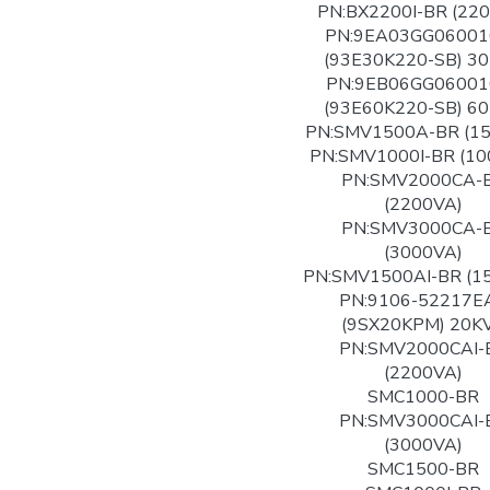
PN:BX2200I-BR (22
PN:9EA03GG06001
(93E30K220-SB) 3
PN:9EB06GG06001
(93E60K220-SB) 6
PN:SMV1500A-BR (1
PN:SMV1000I-BR (10
PN:SMV2000CA-
(2200VA)
PN:SMV3000CA-
(3000VA)
PN:SMV1500AI-BR (1
PN:9106-52217E
(9SX20KPM) 20K
PN:SMV2000CAI-
(2200VA)
SMC1000-BR
PN:SMV3000CAI-
(3000VA)
SMC1500-BR