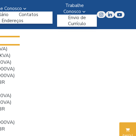
Trabalhe
le Conosco
Conosco
ário
Contatos
Envio de
Endereços
Currículo
VA)
KVA)
00VA)
000VA)
000VA)
BR
00VA)
00VA)
BR
000VA)
BR
iten(s)