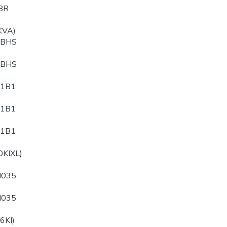
BR
KVA)
PBHS
QBHS
B1B1
B1B1
B1B1
0KIXL)
N035
N035
6KI)