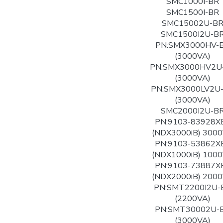
SMC1000I-BR
SMC1500I-BR
SMC15002U-B
SMC1500I2U-B
PN:SMX3000HV-
(3000VA)
PN:SMX3000HV2U
(3000VA)
PN:SMX3000LV2U
(3000VA)
SMC2000I2U-B
PN:9103-83928X
(NDX3000iB) 300
PN:9103-53862X
(NDX1000iB) 100
PN:9103-73887X
(NDX2000iB) 200
PN:SMT2200I2U-
(2200VA)
PN:SMT30002U-
(3000VA)