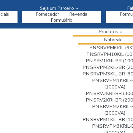
Seja um Parceiro
Fa
ciais
Fornecedor
Revenda
Formul
Formulário
Produtos
Nobreak
PN:SRVPM6KIL (6K
PN:SRVPM10KIL (10
PN:SRV1KRI-BR (10
PN:SRVPM2KIL-BR (2
PN:SRVPM3KIL-BR (3
PN:SRVPM1KRIL-
(1000VA)
PN:SRV3KRI-BR (30
PN:SRV2KRI-BR (20
PN:SRVPM2KRIL-
(2000VA)
PN:SRVPM1KIL-BR (1
PN:SRVPM3KRIL-
(3000VA)