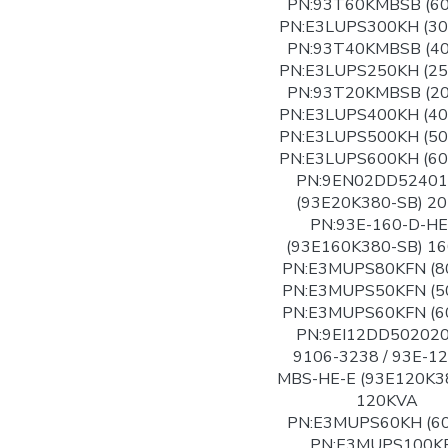
PN:93T60KMBSB (6
PN:E3LUPS300KH (3
PN:93T40KMBSB (4
PN:E3LUPS250KH (2
PN:93T20KMBSB (2
PN:E3LUPS400KH (4
PN:E3LUPS500KH (5
PN:E3LUPS600KH (6
PN:9EN02DD5240
(93E20K380-SB) 2
PN:93E-160-D-HE
(93E160K380-SB) 1
PN:E3MUPS80KFN (8
PN:E3MUPS50KFN (5
PN:E3MUPS60KFN (6
PN:9EI12DD502020
9106-3238 / 93E-12
MBS-HE-E (93E120K3
120KVA
PN:E3MUPS60KH (6
PN:E3MUPS100K