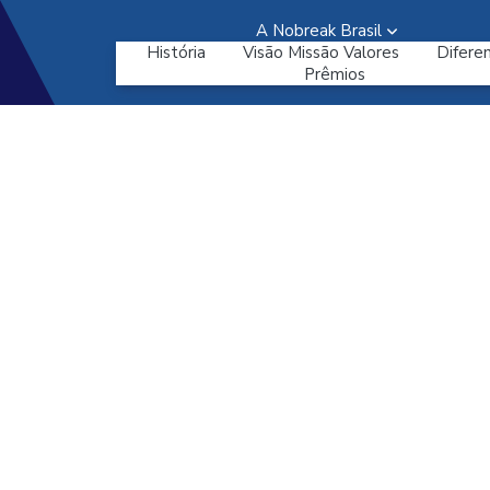
A Nobreak Brasil
História
Visão Missão Valores
Diferen
Prêmios