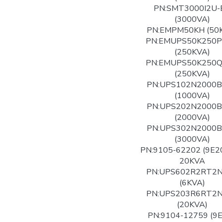
PN:SMT3000I2U-
(3000VA)
PN:EMPM50KH (50
PN:EMUPS50K250
(250KVA)
PN:EMUPS50K250
(250KVA)
PN:UPS102N2000
(1000VA)
PN:UPS202N2000
(2000VA)
PN:UPS302N2000
(3000VA)
PN:9105-62202 (9E2
20KVA
PN:UPS602R2RT2
(6KVA)
PN:UPS203R6RT2
(20KVA)
PN:9104-12759 (9E