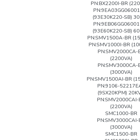
PN:BX2200I-BR (22
PN:9EA03GG06001
(93E30K220-SB) 3
PN:9EB06GG06001
(93E60K220-SB) 6
PN:SMV1500A-BR (1
PN:SMV1000I-BR (10
PN:SMV2000CA-
(2200VA)
PN:SMV3000CA-
(3000VA)
PN:SMV1500AI-BR (1
PN:9106-52217E
(9SX20KPM) 20K
PN:SMV2000CAI-
(2200VA)
SMC1000-BR
PN:SMV3000CAI-
(3000VA)
SMC1500-BR