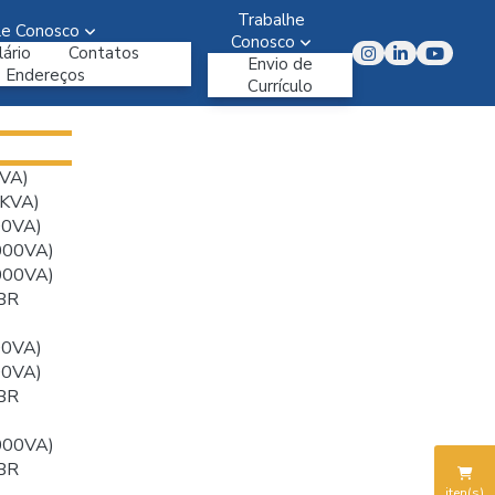
Trabalhe
le Conosco
Conosco
ário
Contatos
Envio de
Endereços
Currículo
VA)
KVA)
00VA)
000VA)
000VA)
BR
00VA)
00VA)
BR
000VA)
BR
iten(s)