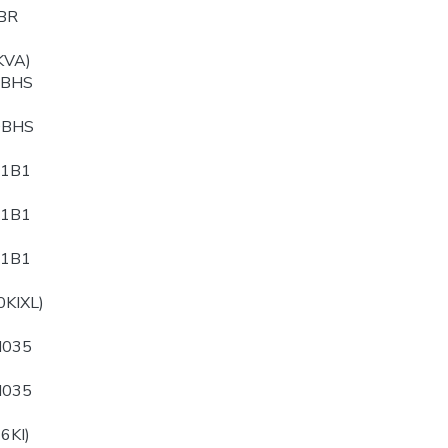
BR
KVA)
PBHS
QBHS
B1B1
B1B1
B1B1
0KIXL)
N035
N035
6KI)