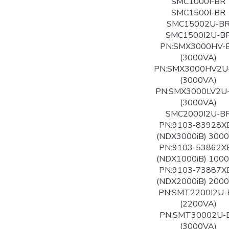
SMC1000I-BR
SMC1500I-BR
SMC15002U-B
SMC1500I2U-B
PN:SMX3000HV-
(3000VA)
PN:SMX3000HV2U
(3000VA)
PN:SMX3000LV2U
(3000VA)
SMC2000I2U-B
PN:9103-83928X
(NDX3000iB) 300
PN:9103-53862X
(NDX1000iB) 100
PN:9103-73887X
(NDX2000iB) 200
PN:SMT2200I2U-
(2200VA)
PN:SMT30002U-
(3000VA)