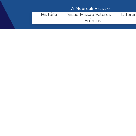
A Nobreak Brasil
História
Visão Missão Valores
Diferen
Prêmios