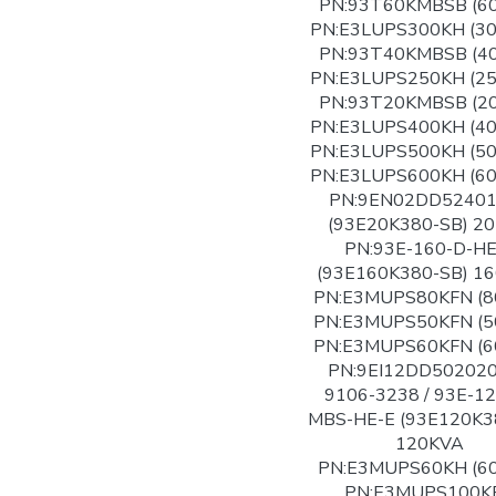
PN:93T60KMBSB (6
PN:E3LUPS300KH (3
PN:93T40KMBSB (4
PN:E3LUPS250KH (2
PN:93T20KMBSB (2
PN:E3LUPS400KH (4
PN:E3LUPS500KH (5
PN:E3LUPS600KH (6
PN:9EN02DD5240
(93E20K380-SB) 2
PN:93E-160-D-HE
(93E160K380-SB) 1
PN:E3MUPS80KFN (8
PN:E3MUPS50KFN (5
PN:E3MUPS60KFN (6
PN:9EI12DD502020
9106-3238 / 93E-12
MBS-HE-E (93E120K3
120KVA
PN:E3MUPS60KH (6
PN:E3MUPS100K