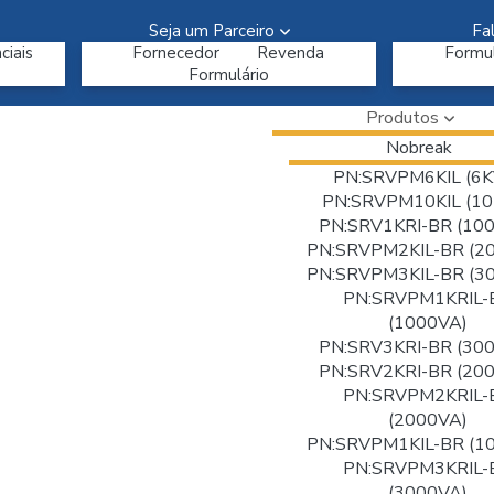
Seja um Parceiro
Fa
ciais
Fornecedor
Revenda
Formul
Formulário
Produtos
Nobreak
PN:SRVPM6KIL (6K
PN:SRVPM10KIL (10
PN:SRV1KRI-BR (10
PN:SRVPM2KIL-BR (2
PN:SRVPM3KIL-BR (3
PN:SRVPM1KRIL-
(1000VA)
PN:SRV3KRI-BR (30
PN:SRV2KRI-BR (20
PN:SRVPM2KRIL-
(2000VA)
PN:SRVPM1KIL-BR (1
PN:SRVPM3KRIL-
(3000VA)