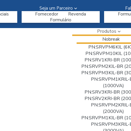
Seja um Parceiro
Fa
ciais
Fornecedor
Revenda
Formul
Formulário
Produtos
Nobreak
PN:SRVPM6KIL (6K
PN:SRVPM10KIL (10
PN:SRV1KRI-BR (10
PN:SRVPM2KIL-BR (2
PN:SRVPM3KIL-BR (3
PN:SRVPM1KRIL-
(1000VA)
PN:SRV3KRI-BR (30
PN:SRV2KRI-BR (20
PN:SRVPM2KRIL-
(2000VA)
PN:SRVPM1KIL-BR (1
PN:SRVPM3KRIL-
(3000VA)