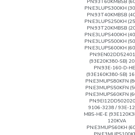
PN:93T60KMBSB (6
PN:E3LUPS300KH (3
PN:93T40KMBSB (4
PN:E3LUPS250KH (2
PN:93T20KMBSB (2
PN:E3LUPS400KH (4
PN:E3LUPS500KH (5
PN:E3LUPS600KH (6
PN:9EN02DD5240
(93E20K380-SB) 2
PN:93E-160-D-HE
(93E160K380-SB) 1
PN:E3MUPS80KFN (8
PN:E3MUPS50KFN (5
PN:E3MUPS60KFN (6
PN:9EI12DD502020
9106-3238 / 93E-12
MBS-HE-E (93E120K3
120KVA
PN:E3MUPS60KH (6
PN:E3MUPS100K