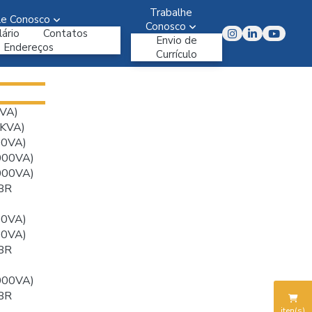
Trabalhe
le Conosco
Conosco
ário
Contatos
Envio de
Endereços
Currículo
VA)
KVA)
00VA)
000VA)
000VA)
BR
00VA)
00VA)
BR
000VA)
BR
iten(s)