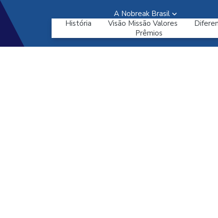
A Nobreak Brasil
História
Visão Missão Valores
Diferen
Prêmios