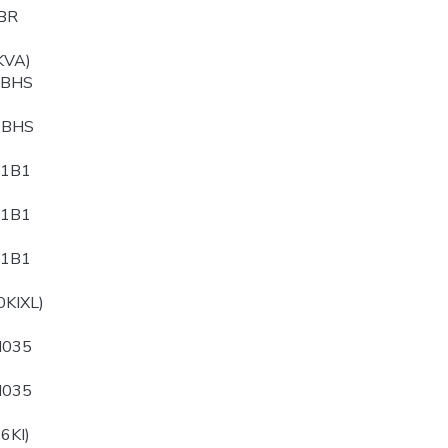
BR
KVA)
PBHS
QBHS
B1B1
B1B1
B1B1
0KIXL)
N035
N035
6KI)