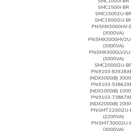
SMC1000I-BR
SMC1500I-BR
SMC15002U-B
SMC1500I2U-B
PN:SMX3000HV-
(3000VA)
PN:SMX3000HV2U
(3000VA)
PN:SMX3000LV2U
(3000VA)
SMC2000I2U-B
PN:9103-83928X
(NDX3000iB) 300
PN:9103-53862X
(NDX1000iB) 100
PN:9103-73887X
(NDX2000iB) 200
PN:SMT2200I2U-
(2200VA)
PN:SMT30002U-
(3000VA)