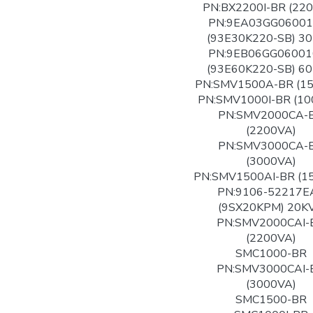
PN:BX2200I-BR (22
PN:9EA03GG06001
(93E30K220-SB) 3
PN:9EB06GG06001
(93E60K220-SB) 6
PN:SMV1500A-BR (1
PN:SMV1000I-BR (10
PN:SMV2000CA-
(2200VA)
PN:SMV3000CA-
(3000VA)
PN:SMV1500AI-BR (1
PN:9106-52217E
(9SX20KPM) 20K
PN:SMV2000CAI-
(2200VA)
SMC1000-BR
PN:SMV3000CAI-
(3000VA)
SMC1500-BR