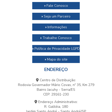
Fale Conosco
Seja um Parceiro
Informações
Trabalhe Conosco
Política de Privacidade LGPD
Mapa do site
ENDEREÇO
Centro de Distribuição:
Rodovia Governador Mário Covas, nº 35, Km 279
Bairro Jacuhy - Serra/ES
CEP: 29161-230
Endereço Administrativo:
R. Galiléia, 180
Jardim Santo André - Santo André/SP