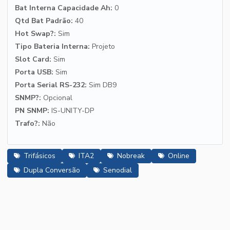
Bat Interna Capacidade Ah:
0
Qtd Bat Padrão:
40
Hot Swap?:
Sim
Tipo Bateria Interna:
Projeto
Slot Card:
Sim
Porta USB:
Sim
Porta Serial RS-232:
Sim DB9
SNMP?:
Opcional
PN SNMP:
IS-UNITY-DP
Trafo?:
Não
Trifásicos
ITA2
Nobreak
Online
Dupla Conversão
Senodial