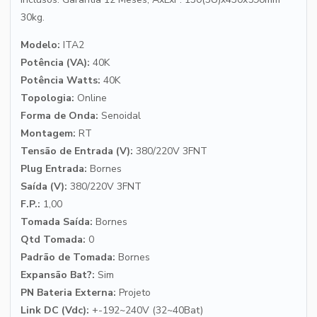
30kg.
Modelo:
ITA2
Potência (VA):
40K
Potência Watts:
40K
Topologia:
Online
Forma de Onda:
Senoidal
Montagem:
RT
Tensão de Entrada (V):
380/220V 3FNT
Plug Entrada:
Bornes
Saída (V):
380/220V 3FNT
F.P.:
1,00
Tomada Saída:
Bornes
Qtd Tomada:
0
Padrão de Tomada:
Bornes
Expansão Bat?:
Sim
PN Bateria Externa:
Projeto
Link DC (Vdc):
+-192~240V (32~40Bat)