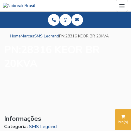
Home
Marcas
SMS Legrand
PN:28316 KEOR BR 20KVA
PN:28316 KEOR BR
20KVA
Informações
iten(s)
Categoria:
SMS Legrand