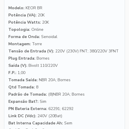
Modelo:
KEOR BR
Potência (VA):
20K
Potência Watts:
20K
Topologia:
Online
Forma de Onda:
Senoidal
Montagem:
Torre
Tensão de Entrada (V):
220V (230V) FNT; 380/220V 3FNT
Plug Entrada:
Bornes
Saída (V):
Bivolt 110/220V
F.P.:
1,00
Tomada Saída:
NBR 20A; Bornes
Qtd Tomada:
8
Padrão de Tomada:
(8)NBR 20A; Bornes
Expansão Bat?:
Sim
PN Bateria Externa:
62291; 62292
Link DC (Vdc):
240V (20Bat)
Bat Interna Capacidade Ah:
Sem