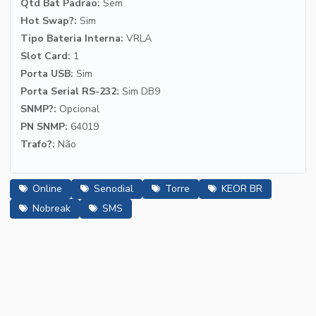
Qtd Bat Padrão:
Sem
Hot Swap?:
Sim
Tipo Bateria Interna:
VRLA
Slot Card:
1
Porta USB:
Sim
Porta Serial RS-232:
Sim DB9
SNMP?:
Opcional
PN SNMP:
64019
Trafo?:
Não
Online
Senodial
Torre
KEOR BR
Nobreak
SMS