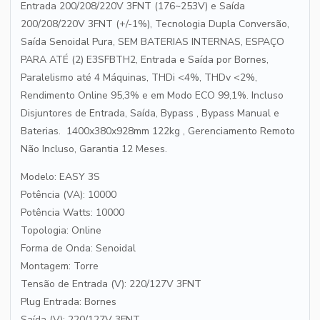
Entrada 200/208/220V 3FNT (176~253V) e Saída
200/208/220V 3FNT (+/-1%), Tecnologia Dupla Conversão,
Saída Senoidal Pura, SEM BATERIAS INTERNAS, ESPAÇO
PARA ATÉ (2) E3SFBTH2, Entrada e Saída por Bornes,
Paralelismo até 4 Máquinas, THDi <4%, THDv <2%,
Rendimento Online 95,3% e em Modo ECO 99,1%. Incluso
Disjuntores de Entrada, Saída, Bypass , Bypass Manual e
Baterias. 1400x380x928mm 122kg , Gerenciamento Remoto
Não Incluso, Garantia 12 Meses.
Modelo: EASY 3S
Potência (VA): 10000
Potência Watts: 10000
Topologia: Online
Forma de Onda: Senoidal
Montagem: Torre
Tensão de Entrada (V): 220/127V 3FNT
Plug Entrada: Bornes
Saída (V): 220/127V 3FNT