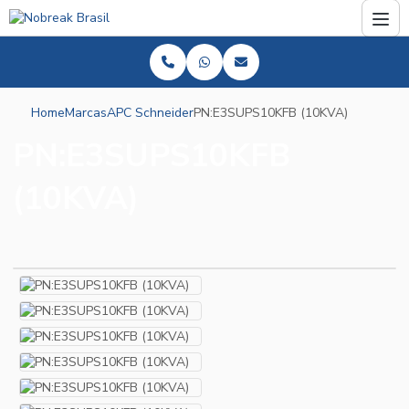
Home
Marcas
APC Schneider
PN:E3SUPS10KFB (10KVA)
PN:E3SUPS10KFB
(10KVA)