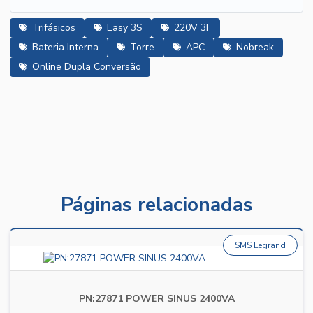
Trifásicos
Easy 3S
220V 3F
Bateria Interna
Torre
APC
Nobreak
Online Dupla Conversão
Páginas relacionadas
SMS Legrand
PN:27871 POWER SINUS 2400VA