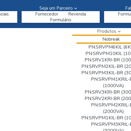
Seja um Parceiro
Fa
ciais
Fornecedor
Revenda
Formul
Formulário
Produtos
Nobreak
PN:SRVPM6KIL (6K
PN:SRVPM10KIL (10
PN:SRV1KRI-BR (10
PN:SRVPM2KIL-BR (2
PN:SRVPM3KIL-BR (3
PN:SRVPM1KRIL-
(1000VA)
PN:SRV3KRI-BR (30
PN:SRV2KRI-BR (20
PN:SRVPM2KRIL-
(2000VA)
PN:SRVPM1KIL-BR (1
PN:SRVPM3KRIL-
(3000VA)