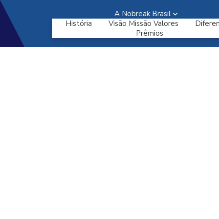
A Nobreak Brasil
História
Visão Missão Valores
Diferen
Prêmios