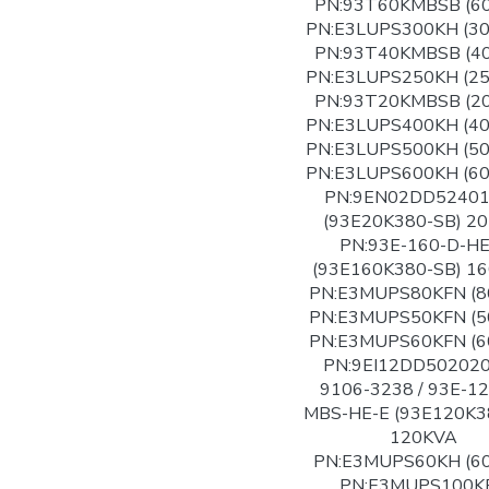
PN:93T60KMBSB (6
PN:E3LUPS300KH (3
PN:93T40KMBSB (4
PN:E3LUPS250KH (2
PN:93T20KMBSB (2
PN:E3LUPS400KH (4
PN:E3LUPS500KH (5
PN:E3LUPS600KH (6
PN:9EN02DD5240
(93E20K380-SB) 2
PN:93E-160-D-HE
(93E160K380-SB) 1
PN:E3MUPS80KFN (8
PN:E3MUPS50KFN (5
PN:E3MUPS60KFN (6
PN:9EI12DD502020
9106-3238 / 93E-12
MBS-HE-E (93E120K3
120KVA
PN:E3MUPS60KH (6
PN:E3MUPS100K