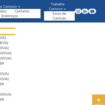
Trabalhe
le Conosco
Conosco
ário
Contatos
Envio de
Endereços
Currículo
VA)
KVA)
00VA)
000VA)
000VA)
BR
00VA)
00VA)
BR
000VA)
BR
iten(s)