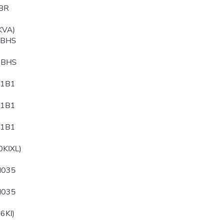
BR
KVA)
PBHS
QBHS
B1B1
B1B1
B1B1
0KIXL)
N035
N035
6KI)