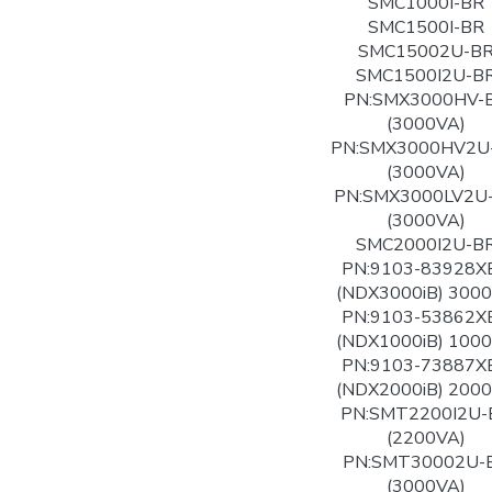
SMC1000I-BR
SMC1500I-BR
SMC15002U-B
SMC1500I2U-B
PN:SMX3000HV-
(3000VA)
PN:SMX3000HV2U
(3000VA)
PN:SMX3000LV2U
(3000VA)
SMC2000I2U-B
PN:9103-83928X
(NDX3000iB) 300
PN:9103-53862X
(NDX1000iB) 100
PN:9103-73887X
(NDX2000iB) 200
PN:SMT2200I2U-
(2200VA)
PN:SMT30002U-
(3000VA)