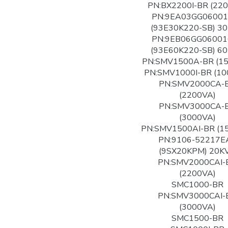
PN:BX2200I-BR (22
PN:9EA03GG06001
(93E30K220-SB) 3
PN:9EB06GG06001
(93E60K220-SB) 6
PN:SMV1500A-BR (1
PN:SMV1000I-BR (10
PN:SMV2000CA-
(2200VA)
PN:SMV3000CA-
(3000VA)
PN:SMV1500AI-BR (1
PN:9106-52217E
(9SX20KPM) 20K
PN:SMV2000CAI-
(2200VA)
SMC1000-BR
PN:SMV3000CAI-
(3000VA)
SMC1500-BR