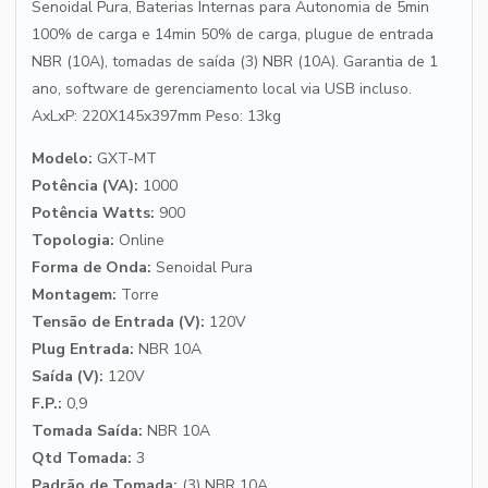
Senoidal Pura, Baterias Internas para Autonomia de 5min
100% de carga e 14min 50% de carga, plugue de entrada
NBR (10A), tomadas de saída (3) NBR (10A). Garantia de 1
ano, software de gerenciamento local via USB incluso.
AxLxP: 220X145x397mm Peso: 13kg
Modelo:
GXT-MT
Potência (VA):
1000
Potência Watts:
900
Topologia:
Online
Forma de Onda:
Senoidal Pura
Montagem:
Torre
Tensão de Entrada (V):
120V
Plug Entrada:
NBR 10A
Saída (V):
120V
F.P.:
0,9
Tomada Saída:
NBR 10A
Qtd Tomada:
3
Padrão de Tomada:
(3) NBR 10A