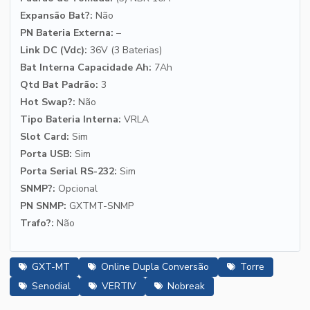
Expansão Bat?:
Não
PN Bateria Externa:
–
Link DC (Vdc):
36V (3 Baterias)
Bat Interna Capacidade Ah:
7Ah
Qtd Bat Padrão:
3
Hot Swap?:
Não
Tipo Bateria Interna:
VRLA
Slot Card:
Sim
Porta USB:
Sim
Porta Serial RS-232:
Sim
SNMP?:
Opcional
PN SNMP:
GXTMT-SNMP
Trafo?:
Não
GXT-MT
Online Dupla Conversão
Torre
Senodial
VERTIV
Nobreak