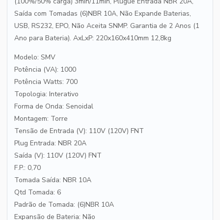
(100%/50% carga) 3min/11min, Plugue Entrada NBR 20A,
Saída com Tomadas (6)NBR 10A, Não Expande Baterias,
USB, RS232, EPO, Não Aceita SNMP. Garantia de 2 Anos (1
Ano para Bateria). AxLxP: 220x160x410mm 12,8kg
Modelo: SMV
Potência (VA): 1000
Potência Watts: 700
Topologia: Interativo
Forma de Onda: Senoidal
Montagem: Torre
Tensão de Entrada (V): 110V (120V) FNT
Plug Entrada: NBR 20A
Saída (V): 110V (120V) FNT
F.P.: 0,70
Tomada Saída: NBR 10A
Qtd Tomada: 6
Padrão de Tomada: (6)NBR 10A
Expansão de Bateria: Não