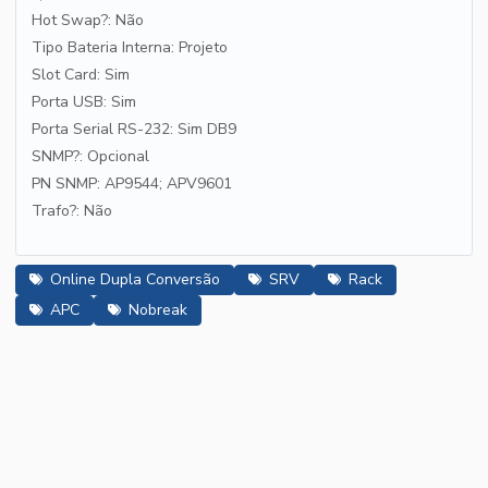
Hot Swap?: Não
Tipo Bateria Interna: Projeto
Slot Card: Sim
Porta USB: Sim
Porta Serial RS-232: Sim DB9
SNMP?: Opcional
PN SNMP: AP9544; APV9601
Trafo?: Não
Online Dupla Conversão
SRV
Rack
APC
Nobreak