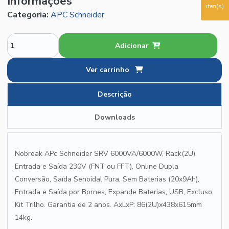
Informações
iten(s)
Categoria:
APC Schneider
Adicionar
Ver carrinho
Descrição
Downloads
Nobreak APc Schneider SRV 6000VA/6000W, Rack(2U),
Entrada e Saída 230V (FNT ou FFT), Online Dupla
Conversão, Saída Senoidal Pura, Sem Baterias (20x9Ah),
Entrada e Saída por Bornes, Expande Baterias, USB, Excluso
Kit Trilho. Garantia de 2 anos. AxLxP: 86(2U)x438x615mm
14kg.