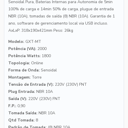
Senoidal Pura, Baterias Internas para Autonomia de 5min
100% de carga e 14min 50% de carga, plugue de entrada
NBR (10A), tomadas de saída (8) NBR (10A). Garantia de 1
ano, software de gerenciamento local via USB incluso.
AxLxP: 318x190x421mm Peso: 26kg
Modelo:
GXT-MT
Potência (VA):
2000
Potência Watts:
1800
Topologia:
Online
Forma de Onda:
Senoidal
Montagem:
Torre
Tensão de Entrada (V):
220V (230V) FNT
Plug Entrada:
NBR 10A
Saída (V):
220V (230V) FNT
F.P.:
0,90
Tomada Saída:
NBR 10A
Qtd Tomada:
8
Padrão de Tomada:
(8) NBR 10A