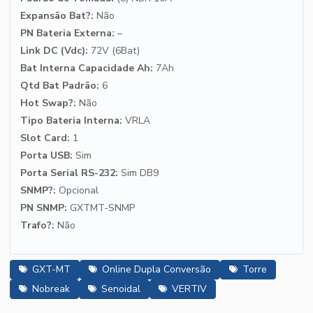
Expansão Bat?:
Não
PN Bateria Externa:
–
Link DC (Vdc):
72V (6Bat)
Bat Interna Capacidade Ah:
7Ah
Qtd Bat Padrão:
6
Hot Swap?:
Não
Tipo Bateria Interna:
VRLA
Slot Card:
1
Porta USB:
Sim
Porta Serial RS-232:
Sim DB9
SNMP?:
Opcional
PN SNMP:
GXTMT-SNMP
Trafo?:
Não
GXT-MT
Online Dupla Conversão
Torre
Nobreak
Senoidal
VERTIV