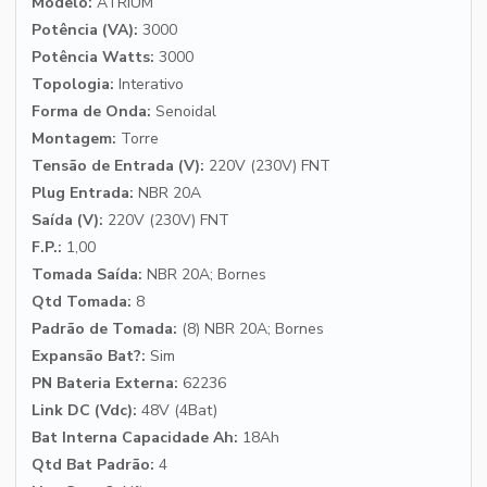
Modelo:
ATRIUM
Potência (VA):
3000
Potência Watts:
3000
Topologia:
Interativo
Forma de Onda:
Senoidal
Montagem:
Torre
Tensão de Entrada (V):
220V (230V) FNT
Plug Entrada:
NBR 20A
Saída (V):
220V (230V) FNT
F.P.:
1,00
Tomada Saída:
NBR 20A; Bornes
Qtd Tomada:
8
Padrão de Tomada:
(8) NBR 20A; Bornes
Expansão Bat?:
Sim
PN Bateria Externa:
62236
Link DC (Vdc):
48V (4Bat)
Bat Interna Capacidade Ah:
18Ah
Qtd Bat Padrão:
4