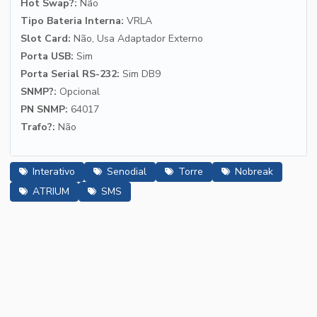
Hot Swap?:
Não
Tipo Bateria Interna:
VRLA
Slot Card:
Não, Usa Adaptador Externo
Porta USB:
Sim
Porta Serial RS-232:
Sim DB9
SNMP?:
Opcional
PN SNMP:
64017
Trafo?:
Não
Interativo
Senodial
Torre
Nobreak
ATRIUM
SMS