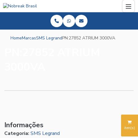
Home
Marcas
SMS Legrand
PN:27852 ATRIUM 3000VA
PN:27852 ATRIUM
3000VA
Informações
iten(s)
Categoria:
SMS Legrand