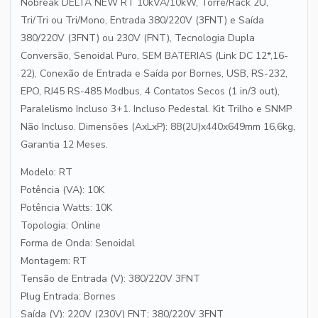
Nobreak DELTA NEW RT 10kVA/10kW, Torre/Rack 2U,
Tri/Tri ou Tri/Mono, Entrada 380/220V (3FNT) e Saída
380/220V (3FNT) ou 230V (FNT), Tecnologia Dupla
Conversão, Senoidal Puro, SEM BATERIAS (Link DC 12*,16-
22), Conexão de Entrada e Saída por Bornes, USB, RS-232,
EPO, RJ45 RS-485 Modbus, 4 Contatos Secos (1 in/3 out),
Paralelismo Incluso 3+1. Incluso Pedestal. Kit Trilho e SNMP
Não Incluso. Dimensões (AxLxP): 88(2U)x440x649mm 16,6kg,
Garantia 12 Meses.
Modelo: RT
Potência (VA): 10K
Potência Watts: 10K
Topologia: Online
Forma de Onda: Senoidal
Montagem: RT
Tensão de Entrada (V): 380/220V 3FNT
Plug Entrada: Bornes
Saída (V): 220V (230V) FNT; 380/220V 3FNT