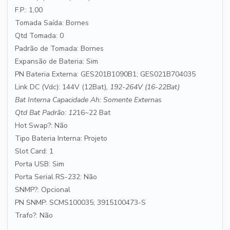
F.P.: 1,00
Tomada Saída: Bornes
Qtd Tomada: 0
Padrão de Tomada: Bornes
Expansão de Bateria: Sim
PN Bateria Externa: GES201B1090B1; GES021B704035
Link DC (Vdc): 144V (12Bat)
, 192-264V (16-22Bat)
Bat Interna Capacidade Ah: Somente Externas
Qtd Bat Padrão: 12
16~22 Bat
Hot Swap?: Não
Tipo Bateria Interna: Projeto
Slot Card: 1
Porta USB: Sim
Porta Serial RS-232: Não
SNMP?: Opcional
PN SNMP: SCMS100035; 3915100473-S
Trafo?: Não