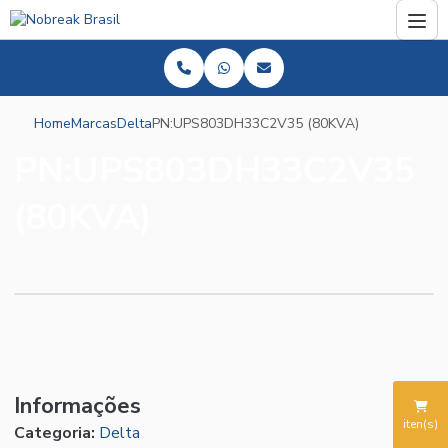
Home
Marcas
Delta
PN:UPS803DH33C2V35 (80KVA)
PN:UPS803DH33C2V35
(80KVA)
Informações
iten(s)
Categoria:
Delta