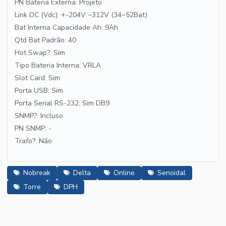
PN Bateria Externa: Projeto
Link DC (Vdc): +-204V ~312V (34~52Bat)
Bat Interna Capacidade Ah: 9Ah
Qtd Bat Padrão: 40
Hot Swap?: Sim
Tipo Bateria Interna: VRLA
Slot Card: Sim
Porta USB: Sim
Porta Serial RS-232: Sim DB9
SNMP?: Incluso
PN SNMP: -
Trafo?: Não
Nobreak
Delta
Online
Senoidal
Torre
DPH