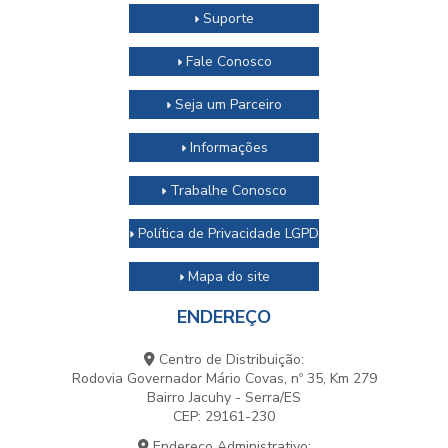
Suporte
Fale Conosco
Seja um Parceiro
Informações
Trabalhe Conosco
Política de Privacidade LGPD
Mapa do site
ENDEREÇO
Centro de Distribuição:
Rodovia Governador Mário Covas, nº 35, Km 279
Bairro Jacuhy - Serra/ES
CEP: 29161-230
Endereço Administrativo: