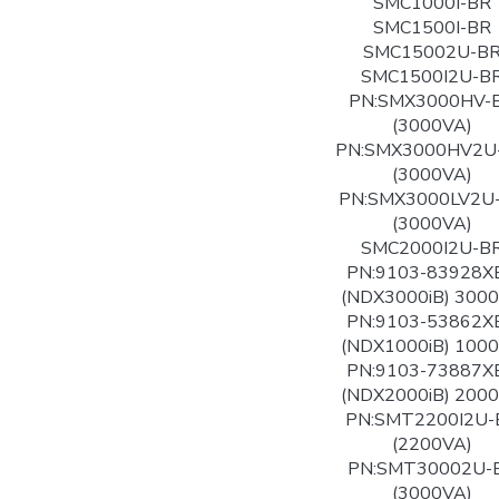
SMC1000I-BR
SMC1500I-BR
SMC15002U-B
SMC1500I2U-B
PN:SMX3000HV-
(3000VA)
PN:SMX3000HV2U
(3000VA)
PN:SMX3000LV2U
(3000VA)
SMC2000I2U-B
PN:9103-83928X
(NDX3000iB) 300
PN:9103-53862X
(NDX1000iB) 100
PN:9103-73887X
(NDX2000iB) 200
PN:SMT2200I2U-
(2200VA)
PN:SMT30002U-
(3000VA)