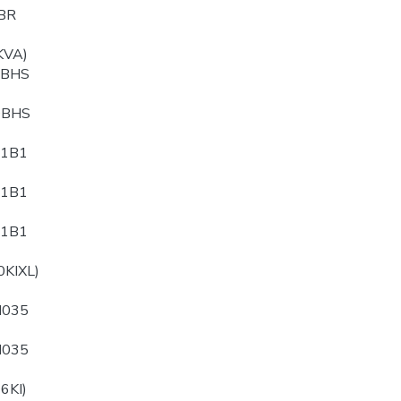
BR
KVA)
PBHS
QBHS
B1B1
B1B1
B1B1
0KIXL)
N035
N035
6KI)