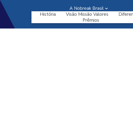
A Nobreak Brasil
História
Visão Missão Valores
Diferen
Prêmios