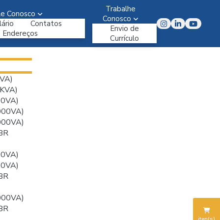
Trabalhe
le Conosco
Conosco
ário
Contatos
Envio de
Endereços
Currículo
VA)
KVA)
00VA)
000VA)
000VA)
BR
00VA)
00VA)
BR
000VA)
BR
iten(s)