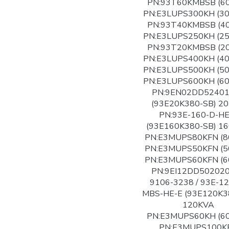
PN:93T60KMBSB (6
PN:E3LUPS300KH (3
PN:93T40KMBSB (4
PN:E3LUPS250KH (2
PN:93T20KMBSB (2
PN:E3LUPS400KH (4
PN:E3LUPS500KH (5
PN:E3LUPS600KH (6
PN:9EN02DD5240
(93E20K380-SB) 2
PN:93E-160-D-HE
(93E160K380-SB) 1
PN:E3MUPS80KFN (8
PN:E3MUPS50KFN (5
PN:E3MUPS60KFN (6
PN:9EI12DD502020
9106-3238 / 93E-12
MBS-HE-E (93E120K3
120KVA
PN:E3MUPS60KH (6
PN:E3MUPS100K