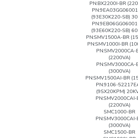
PN:BX2200I-BR (22
PN:9EA03GG06001
(93E30K220-SB) 3
PN:9EB06GG06001
(93E60K220-SB) 6
PN:SMV1500A-BR (1
PN:SMV1000I-BR (10
PN:SMV2000CA-
(2200VA)
PN:SMV3000CA-
(3000VA)
PN:SMV1500AI-BR (1
PN:9106-52217E
(9SX20KPM) 20K
PN:SMV2000CAI-
(2200VA)
SMC1000-BR
PN:SMV3000CAI-
(3000VA)
SMC1500-BR