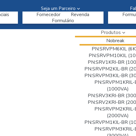
Seja um Parceiro
Fa
ciais
Fornecedor
Revenda
Formul
Formulário
Produtos
Nobreak
PN:SRVPM6KIL (6K
PN:SRVPM10KIL (10
PN:SRV1KRI-BR (10
PN:SRVPM2KIL-BR (2
PN:SRVPM3KIL-BR (3
PN:SRVPM1KRIL-
(1000VA)
PN:SRV3KRI-BR (30
PN:SRV2KRI-BR (20
PN:SRVPM2KRIL-
(2000VA)
PN:SRVPM1KIL-BR (1
PN:SRVPM3KRIL-
(3000VA)