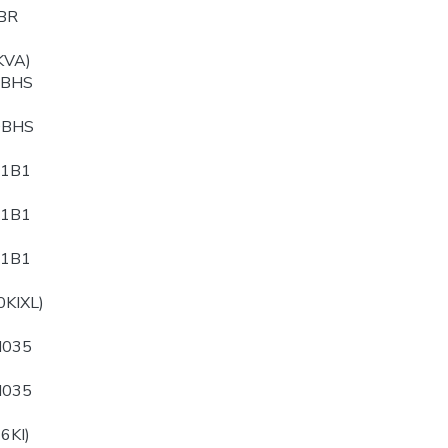
BR
KVA)
PBHS
QBHS
B1B1
B1B1
B1B1
0KIXL)
N035
N035
6KI)