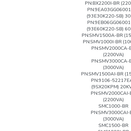
PN:BX2200I-BR (22
PN:9EA03GG06001
(93E30K220-SB) 3
PN:9EB06GG06001
(93E60K220-SB) 6
PN:SMV1500A-BR (1
PN:SMV1000I-BR (10
PN:SMV2000CA-
(2200VA)
PN:SMV3000CA-
(3000VA)
PN:SMV1500AI-BR (1
PN:9106-52217E
(9SX20KPM) 20K
PN:SMV2000CAI-
(2200VA)
SMC1000-BR
PN:SMV3000CAI-
(3000VA)
SMC1500-BR