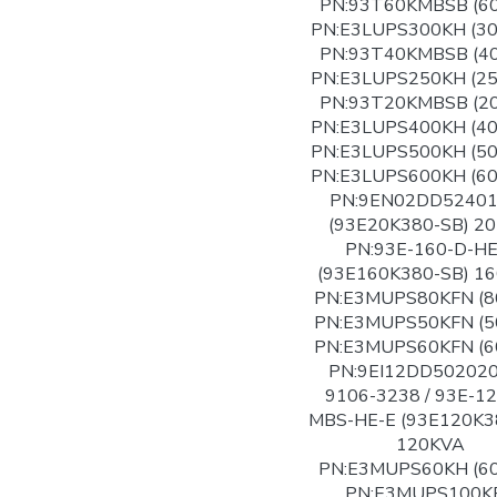
PN:93T60KMBSB (6
PN:E3LUPS300KH (3
PN:93T40KMBSB (4
PN:E3LUPS250KH (2
PN:93T20KMBSB (2
PN:E3LUPS400KH (4
PN:E3LUPS500KH (5
PN:E3LUPS600KH (6
PN:9EN02DD5240
(93E20K380-SB) 2
PN:93E-160-D-HE
(93E160K380-SB) 1
PN:E3MUPS80KFN (8
PN:E3MUPS50KFN (5
PN:E3MUPS60KFN (6
PN:9EI12DD502020
9106-3238 / 93E-12
MBS-HE-E (93E120K3
120KVA
PN:E3MUPS60KH (6
PN:E3MUPS100K