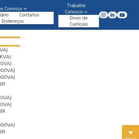
Trabalhe
le Conosco
Conosco
ário
Contatos
Envio de
Endereços
Currículo
VA)
KVA)
00VA)
000VA)
000VA)
BR
00VA)
00VA)
BR
000VA)
BR
iten(s)