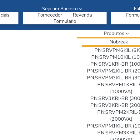
Seja um Parceiro
Fa
ciais
Fornecedor
Revenda
Formul
Formulário
Produtos
Nobreak
PN:SRVPM6KIL (6K
PN:SRVPM10KIL (10
PN:SRV1KRI-BR (10
PN:SRVPM2KIL-BR (2
PN:SRVPM3KIL-BR (3
PN:SRVPM1KRIL-
(1000VA)
PN:SRV3KRI-BR (30
PN:SRV2KRI-BR (20
PN:SRVPM2KRIL-
(2000VA)
PN:SRVPM1KIL-BR (1
PN:SRVPM3KRIL-
(3000VA)