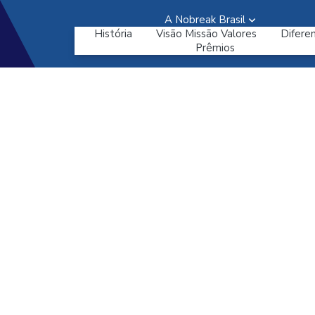
A Nobreak Brasil
História
Visão Missão Valores
Diferen
Prêmios