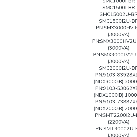
SMC1000I-BR
SMC1500I-BR
SMC15002U-B
SMC1500I2U-B
PN:SMX3000HV-
(3000VA)
PN:SMX3000HV2U
(3000VA)
PN:SMX3000LV2U
(3000VA)
SMC2000I2U-B
PN:9103-83928X
(NDX3000iB) 300
PN:9103-53862X
(NDX1000iB) 100
PN:9103-73887X
(NDX2000iB) 200
PN:SMT2200I2U-
(2200VA)
PN:SMT30002U-
(3000VA)