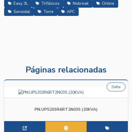
Easy 3L
Trifásicos
Nobreak
Online
Senoidal
Torre
APC
Páginas relacionadas
Delta
PN:UPS203R6RT2N035 (20KVA)