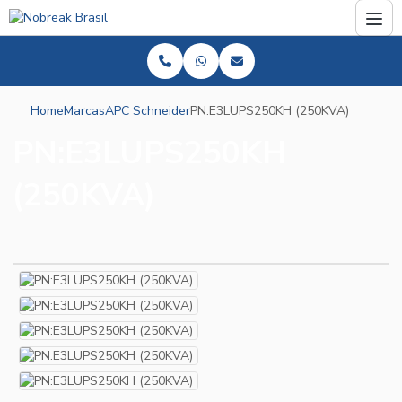
Home
Marcas
APC Schneider
PN:E3LUPS250KH (250KVA)
PN:E3LUPS250KH
(250KVA)