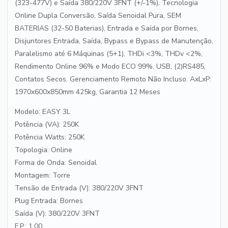
(323-477V) e Saída 380/220V 3FNT (+/-1%), Tecnologia
Online Dupla Conversão, Saída Senoidal Pura, SEM
BATERIAS (32-50 Baterias), Entrada e Saída por Bornes,
Disjuntores Entrada, Saída, Bypass e Bypass de Manutenção,
Paralelismo até 6 Máquinas (5+1), THDi <3%, THDv <2%,
Rendimento Online 96% e Modo ECO 99%. USB, (2)RS485,
Contatos Secos. Gerenciamento Remoto Não Incluso. AxLxP:
1970x600x850mm 425kg, Garantia 12 Meses
Modelo: EASY 3L
Potência (VA): 250K
Potência Watts: 250K
Topologia: Online
Forma de Onda: Senoidal
Montagem: Torre
Tensão de Entrada (V): 380/220V 3FNT
Plug Entrada: Bornes
Saída (V): 380/220V 3FNT
F.P.: 1,00