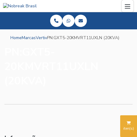
Home
Marcas
Vertiv
PN:GXT5-20KMVRT11UXLN (20KVA)
PN:GXT5-
20KMVRT11UXLN
(20KVA)
iten(s)