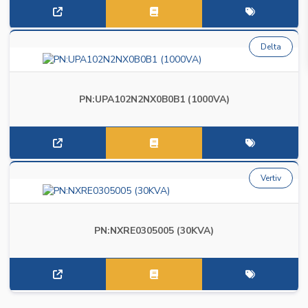
Delta
PN:UPA102N2NX0B0B1 (1000VA)
Vertiv
PN:NXRE0305005 (30KVA)