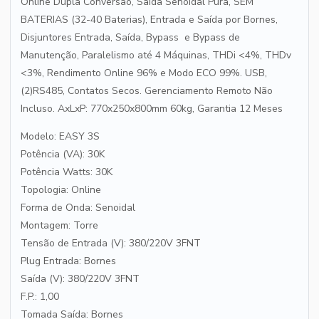
Online Dupla Conversão, Saída Senoidal Pura, SEM
BATERIAS (32-40 Baterias), Entrada e Saída por Bornes,
Disjuntores Entrada, Saída, Bypass e Bypass de
Manutenção, Paralelismo até 4 Máquinas, THDi <4%, THDv
<3%, Rendimento Online 96% e Modo ECO 99%. USB,
(2)RS485, Contatos Secos. Gerenciamento Remoto Não
Incluso. AxLxP: 770x250x800mm 60kg, Garantia 12 Meses
Modelo: EASY 3S
Potência (VA): 30K
Potência Watts: 30K
Topologia: Online
Forma de Onda: Senoidal
Montagem: Torre
Tensão de Entrada (V): 380/220V 3FNT
Plug Entrada: Bornes
Saída (V): 380/220V 3FNT
F.P.: 1,00
Tomada Saída: Bornes