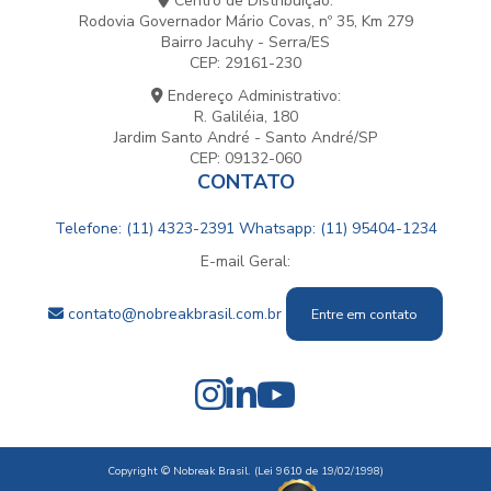
Centro de Distribuição:
Rodovia Governador Mário Covas, nº 35, Km 279
Bairro Jacuhy - Serra/ES
CEP: 29161-230
Endereço Administrativo:
R. Galiléia, 180
Jardim Santo André - Santo André/SP
CEP: 09132-060
CONTATO
Telefone: (11) 4323-2391
Whatsapp: (11) 95404-1234
E-mail Geral:
contato@nobreakbrasil.com.br
Entre em contato
Copyright © Nobreak Brasil. (Lei 9610 de 19/02/1998)