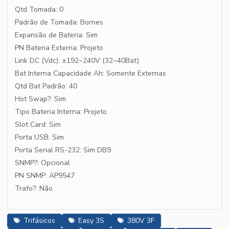
Qtd Tomada: 0
Padrão de Tomada: Bornes
Expansão de Bateria: Sim
PN Bateria Externa: Projeto
Link DC (Vdc): ±192~240V (32~40Bat)
Bat Interna Capacidade Ah: Somente Externas
Qtd Bat Padrão: 40
Hot Swap?: Sim
Tipo Bateria Interna: Projeto
Slot Card: Sim
Porta USB: Sim
Porta Serial RS-232: Sim DB9
SNMP?: Opcional
PN SNMP: AP9547
Trafo?: Não
Trifásicos
Easy 3S
380V 3F