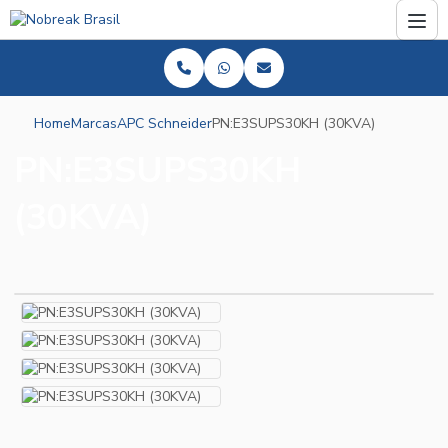
Home
Marcas
APC Schneider
PN:E3SUPS30KH (30KVA)
PN:E3SUPS30KH
(30KVA)