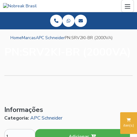
Home
Marcas
APC Schneider
PN:SRV2KI-BR (2000VA)
PN:SRV2KI-BR (2000VA)
Informações
Categoria:
APC Schneider
iten(s)
Adicionar