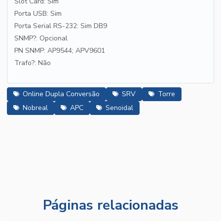
Slot Card: Sim
Porta USB: Sim
Porta Serial RS-232: Sim DB9
SNMP?: Opcional
PN SNMP: AP9544; APV9601
Trafo?: Não
Online Dupla Conversão
SRV
Torre
Nobreal
APC
Senoidal
Páginas relacionadas