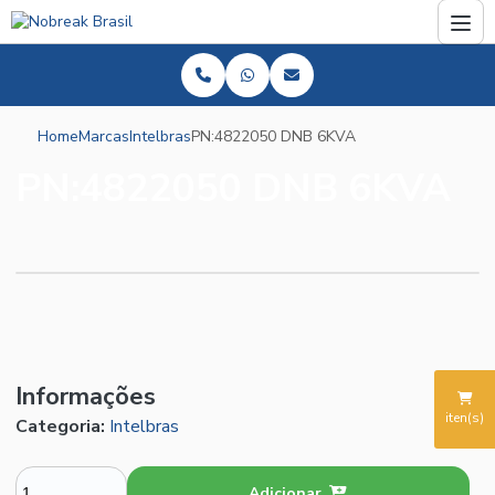
Home
Marcas
Intelbras
PN:4822050 DNB 6KVA
PN:4822050 DNB 6KVA
Informações
iten(s)
Categoria:
Intelbras
Adicionar