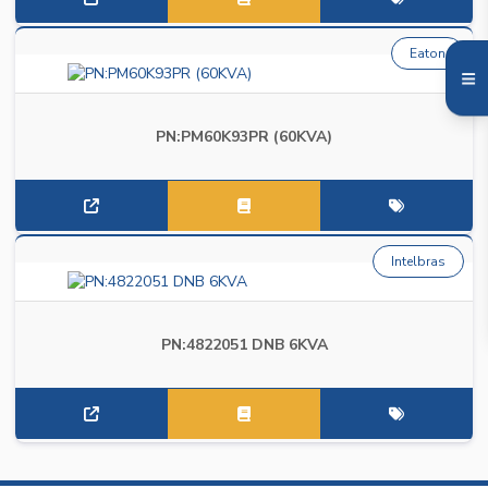
Eaton
PN:PM60K93PR (60KVA)
Intelbras
PN:4822051 DNB 6KVA