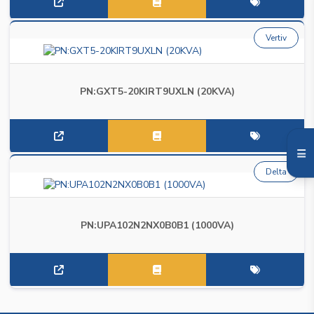
Vertiv
PN:GXT5-20KIRT9UXLN (20KVA)
Delta
PN:UPA102N2NX0B0B1 (1000VA)