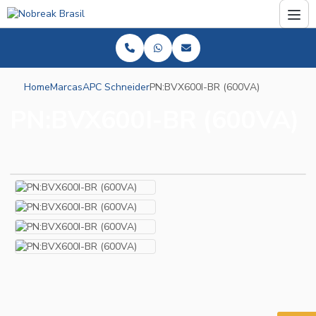
Home
Marcas
APC Schneider
PN:BVX600I-BR (600VA)
PN:BVX600I-BR (600VA)