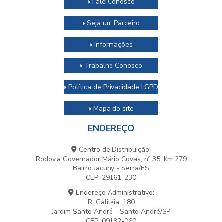
Fale Conosco
Seja um Parceiro
Informações
Trabalhe Conosco
Política de Privacidade LGPD
Mapa do site
ENDEREÇO
Centro de Distribuição:
Rodovia Governador Mário Covas, nº 35, Km 279
Bairro Jacuhy - Serra/ES
CEP: 29161-230
Endereço Administrativo:
R. Galiléia, 180
Jardim Santo André - Santo André/SP
CEP: 09132-060