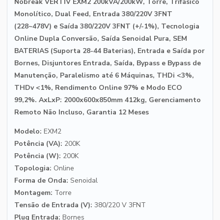
Nobreak VERTIV EXM2 200kVA/200kW, Torre, Trifásico
Monolítico, Dual Feed, Entrada 380/220V 3FNT
(228~478V) e Saída 380/220V 3FNT (+/-1%), Tecnologia
Online Dupla Conversão, Saída Senoidal Pura, SEM
BATERIAS (Suporta 28-44 Baterias), Entrada e Saída por
Bornes, Disjuntores Entrada, Saída, Bypass e Bypass de
Manutenção, Paralelismo até 6 Máquinas, THDi <3%,
THDv <1%, Rendimento Online 97% e Modo ECO
99,2%. AxLxP: 2000x600x850mm 412kg, Gerenciamento
Remoto Não Incluso, Garantia 12 Meses
Modelo:
EXM2
Potência (VA):
200K
Potência (W):
200K
Topologia:
Online
Forma de Onda:
Senoidal
Montagem:
Torre
Tensão de Entrada (V):
380/220 V 3FNT
Plug Entrada:
Bornes