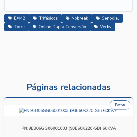
EXM2
Trifásicos
Nobreak
Senodial
Torre
Online Dupla Conversão
Vertiv
Páginas relacionadas
Eaton
PN:9EB06GG06001003 (93E60K220-SB) 60KVA