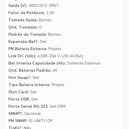
Saída (V):
380/220 V 3FNT
Fator de Potência:
1,00
Tomada Saída:
Bornes
Qtd. Tomadas:
0
Padrão de Tomada:
Bornes
Expansão Bat?:
Sim
PN Bateria Externa:
Projeto
Link DC (Vdc):
±168~264 V (28~44 Bat)
Bat Interna Capacidade (Ah):
Somente Externas
Qtd. Baterias Padrão:
40
Hot Swap?:
Sim
Tipo Bateria Interna:
Projeto
Slot Card:
Sim
Porta USB:
Sim
Porta Serial RS-232:
Sim DB9
SNMP?:
Opcional
PN SNMP:
IS-UNITY-DP
Trafo?:
Não