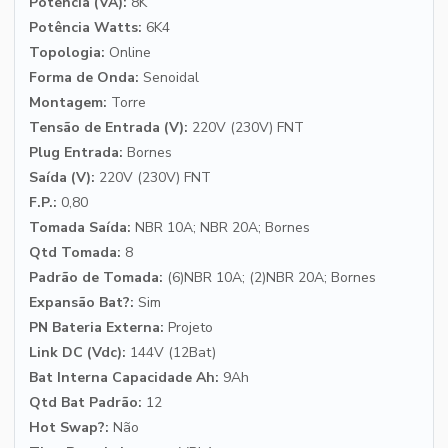
Potência (VA):
8K
Potência Watts:
6K4
Topologia:
Online
Forma de Onda:
Senoidal
Montagem:
Torre
Tensão de Entrada (V):
220V (230V) FNT
Plug Entrada:
Bornes
Saída (V):
220V (230V) FNT
F.P.:
0,80
Tomada Saída:
NBR 10A; NBR 20A; Bornes
Qtd Tomada:
8
Padrão de Tomada:
(6)NBR 10A; (2)NBR 20A; Bornes
Expansão Bat?:
Sim
PN Bateria Externa:
Projeto
Link DC (Vdc):
144V (12Bat)
Bat Interna Capacidade Ah:
9Ah
Qtd Bat Padrão:
12
Hot Swap?:
Não