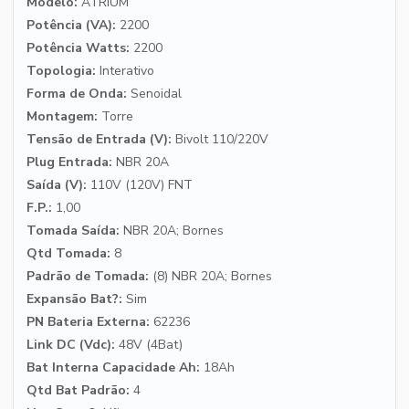
Modelo:
ATRIUM
Potência (VA):
2200
Potência Watts:
2200
Topologia:
Interativo
Forma de Onda:
Senoidal
Montagem:
Torre
Tensão de Entrada (V):
Bivolt 110/220V
Plug Entrada:
NBR 20A
Saída (V):
110V (120V) FNT
F.P.:
1,00
Tomada Saída:
NBR 20A; Bornes
Qtd Tomada:
8
Padrão de Tomada:
(8) NBR 20A; Bornes
Expansão Bat?:
Sim
PN Bateria Externa:
62236
Link DC (Vdc):
48V (4Bat)
Bat Interna Capacidade Ah:
18Ah
Qtd Bat Padrão:
4