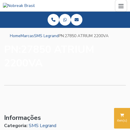
Home
Marcas
SMS Legrand
PN:27850 ATRIUM 2200VA
PN:27850 ATRIUM
2200VA
Informações
iten(s)
Categoria:
SMS Legrand