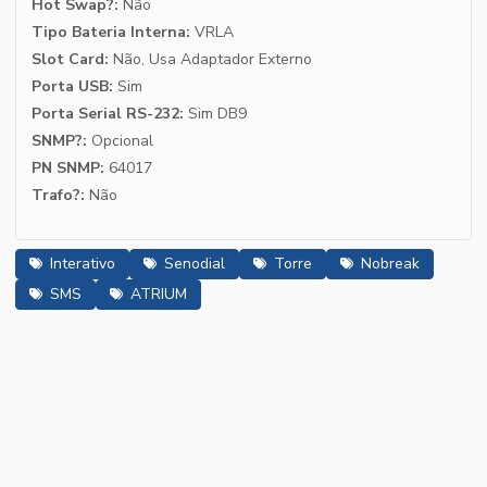
Hot Swap?:
Não
Tipo Bateria Interna:
VRLA
Slot Card:
Não, Usa Adaptador Externo
Porta USB:
Sim
Porta Serial RS-232:
Sim DB9
SNMP?:
Opcional
PN SNMP:
64017
Trafo?:
Não
Interativo
Senodial
Torre
Nobreak
SMS
ATRIUM