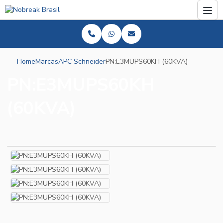
Home
Marcas
APC Schneider
PN:E3MUPS60KH (60KVA)
PN:E3MUPS60KH
(60KVA)