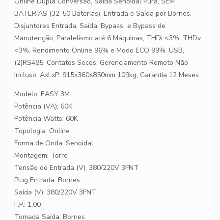
Online Dupla Conversão, Saída Senoidal Pura, SEM
BATERIAS (32-50 Baterias), Entrada e Saída por Bornes,
Disjuntores Entrada, Saída, Bypass e Bypass de
Manutenção, Paralelismo até 6 Máquinas, THDi <3%, THDv
<3%, Rendimento Online 96% e Modo ECO 99%. USB,
(2)RS485, Contatos Secos. Gerenciamento Remoto Não
Incluso. AxLxP: 915x360x850mm 109kg, Garantia 12 Meses
Modelo: EASY 3M
Potência (VA): 60K
Potência Watts: 60K
Topologia: Online
Forma de Onda: Senoidal
Montagem: Torre
Tensão de Entrada (V): 380/220V 3FNT
Plug Entrada: Bornes
Saída (V): 380/220V 3FNT
F.P.: 1,00
Tomada Saída: Bornes