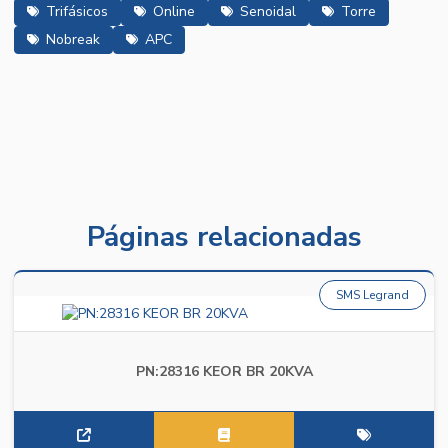
Trifásicos
Online
Senoidal
Torre
Nobreak
APC
Páginas relacionadas
SMS Legrand
PN:28316 KEOR BR 20KVA