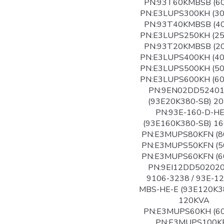
PN:93T60KMBSB (6
PN:E3LUPS300KH (3
PN:93T40KMBSB (4
PN:E3LUPS250KH (2
PN:93T20KMBSB (2
PN:E3LUPS400KH (4
PN:E3LUPS500KH (5
PN:E3LUPS600KH (6
PN:9EN02DD5240
(93E20K380-SB) 2
PN:93E-160-D-HE
(93E160K380-SB) 1
PN:E3MUPS80KFN (8
PN:E3MUPS50KFN (5
PN:E3MUPS60KFN (6
PN:9EI12DD502020
9106-3238 / 93E-12
MBS-HE-E (93E120K3
120KVA
PN:E3MUPS60KH (6
PN:E3MUPS100K