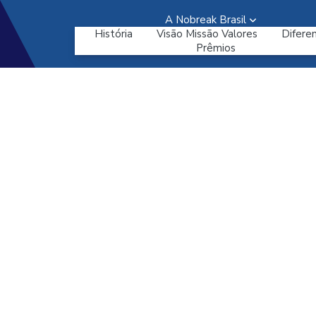
A Nobreak Brasil
História
Visão Missão Valores
Diferen
Prêmios