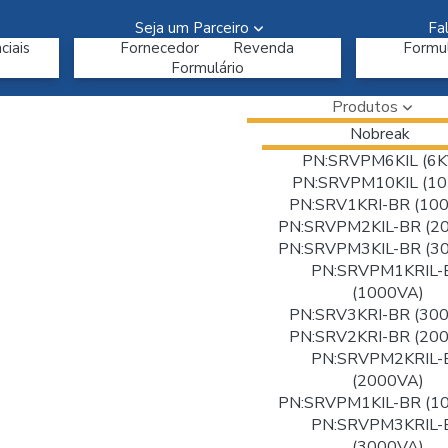
Seja um Parceiro
Fa
ciais
Fornecedor
Revenda
Formul
Formulário
Produtos
Nobreak
PN:SRVPM6KIL (6K
PN:SRVPM10KIL (10
PN:SRV1KRI-BR (10
PN:SRVPM2KIL-BR (2
PN:SRVPM3KIL-BR (3
PN:SRVPM1KRIL-
(1000VA)
PN:SRV3KRI-BR (30
PN:SRV2KRI-BR (20
PN:SRVPM2KRIL-
(2000VA)
PN:SRVPM1KIL-BR (1
PN:SRVPM3KRIL-
(3000VA)