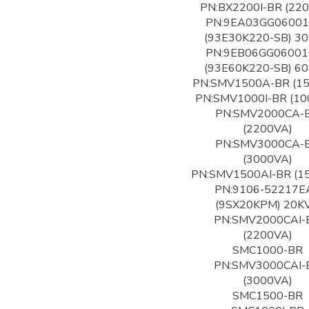
PN:BX2200I-BR (22
PN:9EA03GG06001
(93E30K220-SB) 3
PN:9EB06GG06001
(93E60K220-SB) 6
PN:SMV1500A-BR (1
PN:SMV1000I-BR (10
PN:SMV2000CA-
(2200VA)
PN:SMV3000CA-
(3000VA)
PN:SMV1500AI-BR (1
PN:9106-52217E
(9SX20KPM) 20K
PN:SMV2000CAI-
(2200VA)
SMC1000-BR
PN:SMV3000CAI-
(3000VA)
SMC1500-BR