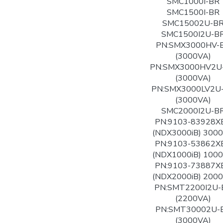
SMC1000I-BR
SMC1500I-BR
SMC15002U-B
SMC1500I2U-B
PN:SMX3000HV-
(3000VA)
PN:SMX3000HV2U
(3000VA)
PN:SMX3000LV2U
(3000VA)
SMC2000I2U-B
PN:9103-83928X
(NDX3000iB) 300
PN:9103-53862X
(NDX1000iB) 100
PN:9103-73887X
(NDX2000iB) 200
PN:SMT2200I2U-
(2200VA)
PN:SMT30002U-
(3000VA)