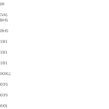
BR
KVA)
PBHS
QBHS
B1B1
B1B1
B1B1
0KIXL)
N035
N035
6KI)