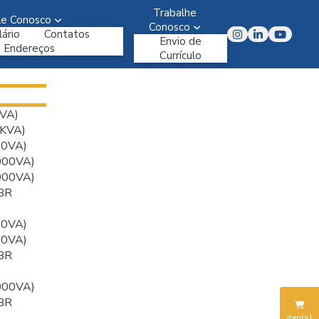
Trabalhe
le Conosco
Conosco
ário
Contatos
Envio de
Endereços
Currículo
VA)
KVA)
00VA)
000VA)
000VA)
BR
00VA)
00VA)
BR
000VA)
BR
iten(s)